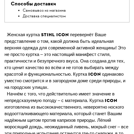
Способы доставки
Самовывоз из магазина
Доставка специалистом
STIHL ICON
Женская куртка
перевернёт Ваше
представление о том, какой должна быть идеальная
верхняя одежда для современной активной женщины! Это
не просто куртка – это настоящий манифест стиля,
практичности и безупречного вкуса. Она создана для тех,
кто ценит качество во всём и не готов выбирать между
ICON
красотой и функциональностью. Куртка
одинаково
уместно смотрится и в загородном доме среди природы, и
на городских улицах.
Начнём с того, что действительно имеет значение в
ICON
непредсказуемую погоду – с материала. Куртка
изготовлена из высококачественного, невероятно ноского
водоотталкивающего материала, который станет Вашим
надёжным щитом против капризов природы. Лёгкий
моросящий дождь, неожиданный ливень, мокрый снег – все
эти природные испытания останутся где-то снаружи, в то