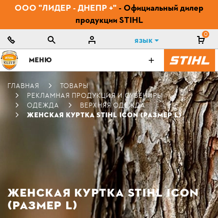
ООО "ЛИДЕР - ДНЕПР +"
- Официальный дилер
продукции STIHL
0
Язык
МЕНЮ
ГЛАВНАЯ
ТОВАРЫ
РЕКЛАМНАЯ ПРОДУКЦИЯ И СУВЕНИРЫ
ОДЕЖДА
ВЕРХНЯЯ ОДЕЖДА
ЖЕНСКАЯ КУРТКА STIHL ICON (РАЗМЕР L)
ЖЕНСКАЯ КУРТКА STIHL ICON
(РАЗМЕР L)