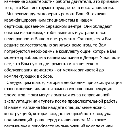
изменение характеристик работы двигателя, это признаки
того, что
В
аш инструмент нуждается в восстановлении.
Мы рекомендуем доверить ремонт
В
ашей техники
квалифицированным специалистам в нашем
сертифицированном сервисном центре. Они обладают
опытом и знаниями, чтобы выявить и устранить все
неисправности
В
ашего инструмента. Однако, если
В
ы
решите самостоятельно заняться ремонтом,
то В
ам
потребуются необходимые комплектующие, которые
В
ы
можете приобрести в нашем магазине в
Днепре
. У нас есть
все, что
В
ам нужно для ремонта и технического
обслуживания двигателя - от мелких запчастей до
комплектующих в сборе.
Следующим шагом, который необходим при эксплуатации
газонокосилки, является замена изношенных режущих
элементов. Ножи могут ломаться из-за неправильной
эксплуатации или тупеть после продолжительной работы.
В нашем магазине
В
ы найдете специальные ножи с
конструкцией, которая создает мощный поток воздуха,
поднимающий траву перед скашиванием. Мы также
рекомендуем приобрести мульчирующий комплект или