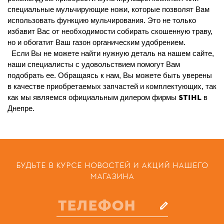
специальные мульчирующие ножи, которые позволят
В
ам
использовать функцию мульчирования. Это не только
избавит
В
ас от необходимости собирать скошенную траву,
но и обогатит
В
аш газон органическим удобрением.
Если
В
ы не можете найти нужную деталь на нашем сайте,
наши специалисты с удовольствием помогут
В
ам
подобрать ее. Обращаясь к нам,
В
ы можете быть уверены
в качестве приобретаемых запчастей
и комплектующих
, так
STIHL
как мы являемся официальным дилером фирмы
в
Днепре
.
БУДЬТЕ В КУРСЕ НОВОСТЕЙ И АКЦИЙ НАШЕГО
МАГАЗИНА