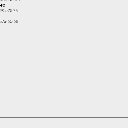
ИС
994-75-73
R
376-65-68