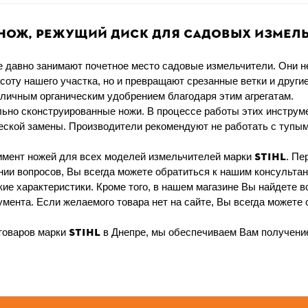
нож, режущий диск для садовых измельч
давно занимают почетное место садовые измельчители. Они не
асоту нашего участка, но и превращают срезанные ветки и друг
тличным органическим удобрением благодаря этим агрегатам.
но сконструированные ножи. В процессе работы этих инструме
еской замены. Производители рекомендуют не работать с тупым
STIHL
имент ножей для всех моделей измельчителей марки
. Пе
ии вопросов, Вы всегда можете обратиться к нашим консульта
кие характеристики.
Кроме того, в нашем магазине Вы найдете 
мента. Если желаемого товара нет на сайте, Вы всегда можете 
STIHL
товаров марки
в Днепре, мы обеспечиваем Вам получение