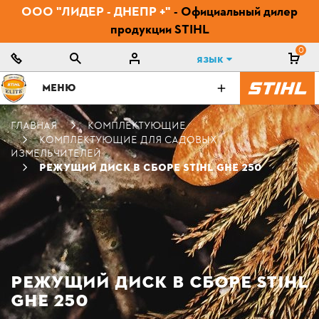
ООО "ЛИДЕР - ДНЕПР +"
- Официальный дилер
продукции STIHL
0
Язык
МЕНЮ
ГЛАВНАЯ
КОМПЛЕКТУЮЩИЕ
КОМПЛЕКТУЮЩИЕ ДЛЯ САДОВЫХ
ИЗМЕЛЬЧИТЕЛЕЙ
РЕЖУЩИЙ ДИСК В СБОРЕ STIHL GHE 250
РЕЖУЩИЙ ДИСК В СБОРЕ STIHL
GHE 250