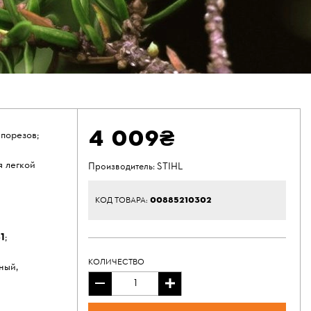
4 009₴
 порезов;
я легкой
Производитель:
STIHL
00885210302
КОД ТОВАРА:
1
;
КОЛИЧЕСТВО
ный,