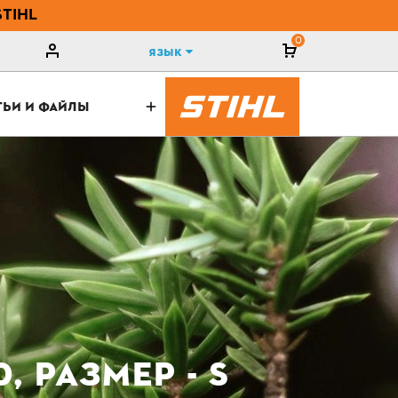
STIHL
0
Язык
ТЬИ И ФАЙЛЫ
, РАЗМЕР - S