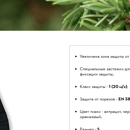
Увеличена зона защиты от
Специальные застежки дл
фиксации защиты;
Класс защиты -
1 (20 м/с)
;
Защита от порезов -
EN 38
Цвет ткани - антрацит, чер
оранжевый;
Размер -
S
.