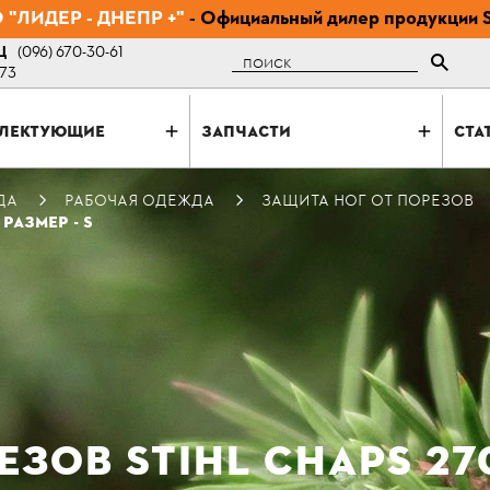
"ЛИДЕР - ДНЕПР +"
- Официальный дилер продукции 
Ц
(096) 670-30-61
Поиск
-73
ЛЕКТУЮЩИЕ
ЗАПЧАСТИ
СТА
ДА
РАБОЧАЯ ОДЕЖДА
ЗАЩИТА НОГ ОТ ПОРЕЗОВ
РАЗМЕР - S
ЗОВ STIHL CHAPS 270