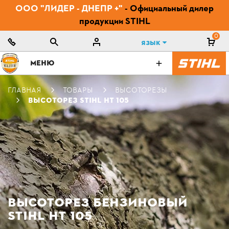
ООО "ЛИДЕР - ДНЕПР +"
- Официальный дилер
продукции STIHL
0
Язык
МЕНЮ
ГЛАВНАЯ
ТОВАРЫ
ВЫСОТОРЕЗЫ
ВЫСОТОРЕЗ STIHL HT 105
ВЫСОТОРЕЗ БЕНЗИНОВЫЙ
STIHL HT 105