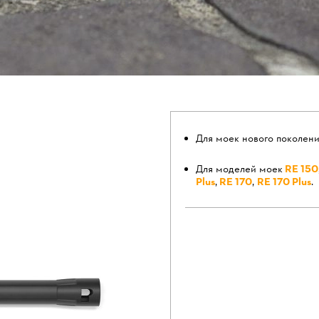
Для моек нового поколени
Для моделей моек
RE 150
Plus
,
RE 170
,
RE 170 Plus
.