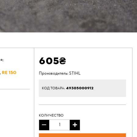
605₴
я;
,
RE 150
Производитель:
STIHL
49305000912
КОД ТОВАРА:
КОЛИЧЕСТВО