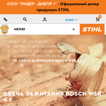
ООО "ЛИДЕР - ДНЕПР +"
- Официальный дилер
продукции STIHL
0
Язык
МЕНЮ
ГЛАВНАЯ
ЗАПЧАСТИ
ЗАПЧАСТИ ДЛЯ БЕНЗОПИЛ
MS 170 / MS 180 / MS 180 C-BE
ЦИЛИНДР MS 180 / MS 180 C-BE
15. СВЕЧА ЗАЖИГАНИЯ BOSCH WSR 6 F
СВЕЧА ЗАЖИГАНИЯ BOSCH WSR
6 F