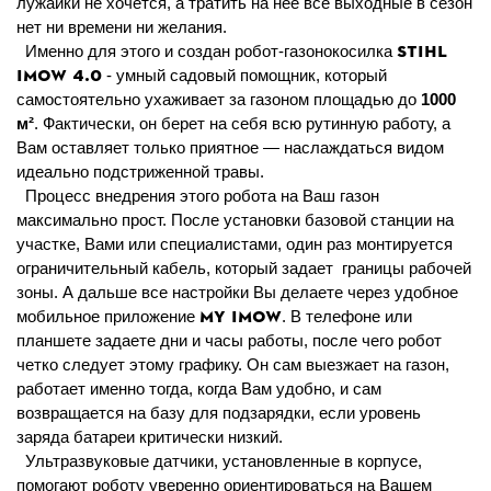
лужайки не хочется, а тратить на нее все выходные в сезон
нет ни времени ни желания.
STIHL
Именно для этого и создан робот-газонокосилка
iMOW 4.0
- умный садовый помощник, который
самостоятельно ухаживает за газоном площадью до
1000
м²
. Фактически, он берет на себя всю рутинную работу, а
Вам оставляет только приятное — наслаждаться видом
идеально подстриженной травы.
Процесс внедрения этого робота на Ваш газон
максимально прост. После установки базовой станции на
участке, Вами или специалистами, один раз монтируется
ограничительный кабель, который задает
границы рабочей
зоны. А дальше все настройки Вы делаете через удобное
MY IMOW
мобильное приложение
. В телефоне или
планшете задаете дни и часы работы, после чего робот
четко следует этому графику. Он сам выезжает на газон,
работает именно тогда, когда Вам удобно, и сам
возвращается на базу для подзарядки, если уровень
заряда батареи критически низкий.
Ультразвуковые датчики, установленные в корпусе,
помогают роботу уверенно ориентироваться на Вашем