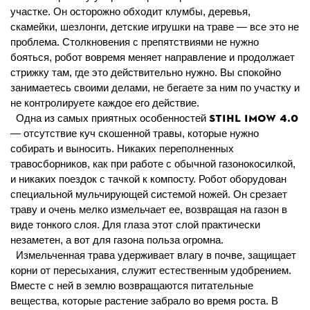
участке. Он осторожно обходит клумбы, деревья,
скамейки, шезлонги, детские игрушки на траве — все это не
проблема. Столкновения с препятствиями не нужно
бояться, робот вовремя меняет направление и продолжает
стрижку там, где это действительно нужно. Вы спокойно
занимаетесь своими делами, не бегаете за ним по участку и
не контролируете каждое его действие.
STIHL iMOW 4.0
Одна из самых приятных особенностей
— отсутствие куч скошенной травы, которые нужно
собирать и выносить. Никаких переполненных
травосборников, как при работе с обычной газонокосилкой,
и никаких поездок с тачкой к компосту. Робот оборудован
специальной мульчирующей системой ножей. Он срезает
траву и очень мелко измельчает ее, возвращая на газон в
виде тонкого слоя. Для глаза этот слой практически
незаметен, а вот для газона польза огромна.
Измельченная трава удерживает влагу в почве, защищает
корни от пересыхания, служит естественным удобрением.
Вместе с ней в землю возвращаются питательные
вещества, которые растение забрало во время роста. В