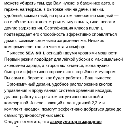
можете убирать там, где Вам нужно: в багажнике авто, в
гараже, на террасе, в бытовке или на даче. Лёгкий,
удобный, компактный, но при этом невероятно мощный —
он с лёгкостью втянет строительную пыль, гипс, песок и
L
другие загрязнения. Сертификация класса пыли
подтверждает его способность эффективно справляться
даже с самыми сложными загрязнениями. Никаких
компромиссов: только чистота и комфорт.
SEA 60 L
Пылесос
оснащён двумя уровнями мощности.
Первый режим подойдёт для лёгкой уборки с максимальной
экономией заряда, а второй включается, когда нужно
быстро и эффективно справиться с серьёзным мусором.
Вы сами выбираете, как будет работать Ваш пылесос.
Эргономичный дизайн, удобное расположение кнопок
управления и продуманная система хранения насадок,
делают работу с агрегатом интуитивно понятной и
комфортной. А всасывающий шланг длиной 2,2 м и
комплект насадок, помогут эффективно добраться даже до
самых труднодоступных мест.
Следует отметить, что
аккумулятор и зарядное