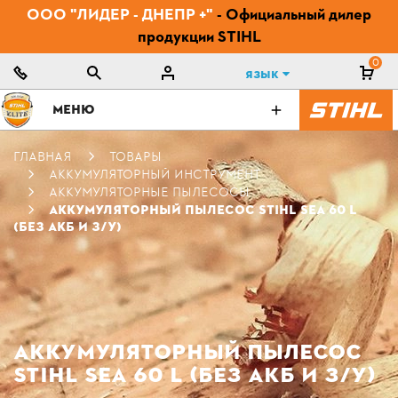
ООО "ЛИДЕР - ДНЕПР +"
- Официальный дилер
продукции STIHL
0
Язык
МЕНЮ
ГЛАВНАЯ
ТОВАРЫ
АККУМУЛЯТОРНЫЙ ИНСТРУМЕНТ
АККУМУЛЯТОРНЫЕ ПЫЛЕСОСЫ
АККУМУЛЯТОРНЫЙ ПЫЛЕСОС STIHL SEA 60 L
(БЕЗ АКБ И З/У)
АККУМУЛЯТОРНЫЙ ПЫЛЕСОС
STIHL SEA 60 L (БЕЗ АКБ И З/У)