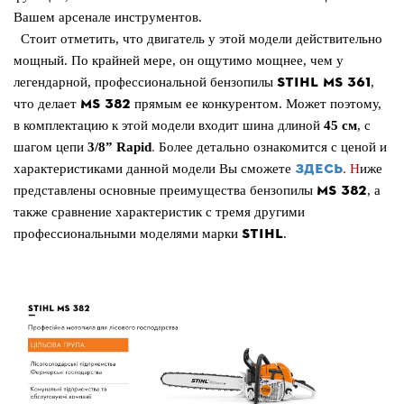
Вашем арсенале инструментов.
Стоит отметить, что двигатель у этой модели действительно
мощный. По крайней мере, он ощутимо мощнее, чем у
STIHL
MS
361
легендарной, профессиональной бензопилы
,
MS
382
что делает
прямым ее конкурентом. Может поэтому,
в комплектацию к этой модели входит шина длиной
45 см
, с
шагом цепи
3/8”
Rapid
.
Более детально ознакомится с ценой и
ЗДЕСЬ
характеристиками данной модели Вы сможете
. Н
иже
MS
382
представлены основные преимущества бензопилы
, а
также сравнение характеристик с тремя другими
STIHL
профессиональными моделями марки
.