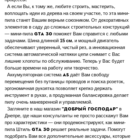
А если Вы, к тому же, любите строить, мастерить,
воплощать идеи из дерева на своем участке, то эта мини-
пила станет Вашим верным союзником. От декоративных
элементов в саду до сложных строительных конструкций
GTA 30
— мини-пила
поможет Вам справится с любыми
задачами. Шина длинной
15 см.
и мощный двигатель
обеспечивают уверенный, чистый рез, а инновационная
система автоматической натяжки цепи снимает с Вас
лишние хлопоты по обслуживанию. Теперь у Вас будет
больше времени на работу или творчество.
AS
Аккумуляторная система
даёт Вам свободу
перемещения без путаницы проводов и поиска розеток,
эргономичная рукоятка позволяет крепко держать
инструмент в руках, а продуманная балансировка делает
пилу очень маневренной и управляемой.
"Добрый Господар"
Загляните в наш магазин
в
Днепре, где наши консультанты не просто расскажут Вам
про характеристики — они продемонстрируют, как мини-
GTA 30
пила Штиль
решает реальные задачи. Помогут
подобрать Вам все дополнительные аксессуары, которые