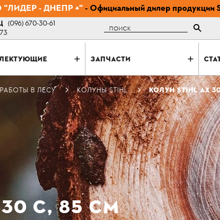
"ЛИДЕР - ДНЕПР +"
- Официальный дилер продукции 
Ц
(096) 670-30-61
Поиск
-73
ЛЕКТУЮЩИЕ
ЗАПЧАСТИ
СТА
РАБОТЫ В ЛЕСУ
КОЛУНЫ STIHL
КОЛУН STIHL АХ 30
30 C, 85 СМ