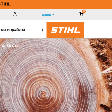
STIHL
0
Язык
ТЬИ И ФАЙЛЫ
 C, 85 СМ