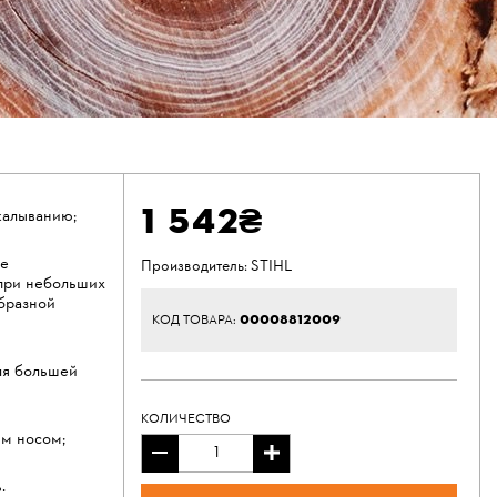
1 542₴
калыванию;
ое
Производитель:
STIHL
при небольших
бразной
00008812009
КОД ТОВАРА:
ля большей
КОЛИЧЕСТВО
ым носом;
.