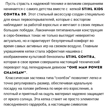
Пусть страсть к надежной технике и великим свершениям
STIHL KIDS
начинается с самого детства вместе с
кепкой
CONTRA 59
. Этот стильный аксессуар создан специально
для юных первооткрывателей, которые с восторгом
наблюдают за работой взрослых и мечтают о своих первых
больших победах. Лаконичная пятипанельная конструкция
в серо-бежевых тонах не только выглядит невероятно
актуально, но и гарантирует безупречный комфорт во
время самых активных игр на свежем воздухе. Главным
украшением кепки стала эффектная нашивка с
STIHL Contra
изображением культовой бензопилы
,
которая в свое время совершила настоящий технический
“ONE MAN POWER
переворот под легендарным девизом
CHAINSAW”
.
К
лассическая застежка типа “снэпбэк” позволяет легко и
точно регулировать размер, обеспечивая идеальную
посадку на голове ребенка по мере его взросления, а
плотный и приятный на ощупь материал надежно защищает
от яркого солнца. Эта кепка станет не просто элементом
повседневного гардероба, а настоящим символом