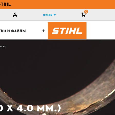
STIHL
0
Язык
ТЬИ И ФАЙЛЫ
 ММ
Х 4.0 ММ.)