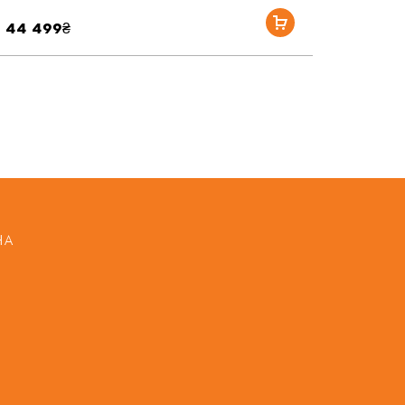
44 499₴
НА