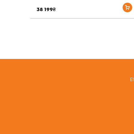
38 199₴
Б