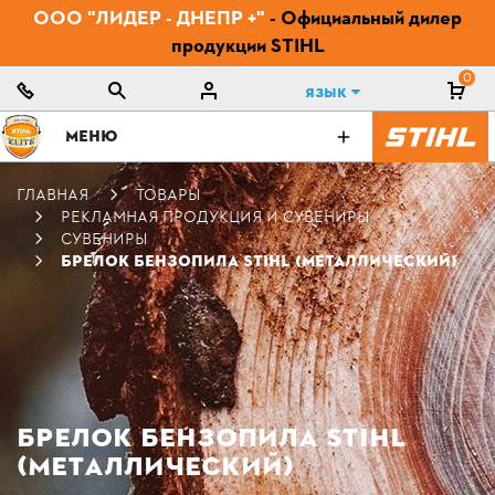
ООО "ЛИДЕР - ДНЕПР +"
- Официальный дилер
продукции STIHL
0
Язык
МЕНЮ
ГЛАВНАЯ
ТОВАРЫ
РЕКЛАМНАЯ ПРОДУКЦИЯ И СУВЕНИРЫ
СУВЕНИРЫ
БРЕЛОК БЕНЗОПИЛА STIHL (МЕТАЛЛИЧЕСКИЙ)
БРЕЛОК БЕНЗОПИЛА STIHL
(МЕТАЛЛИЧЕСКИЙ)