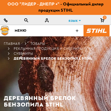
ООО "ЛИДЕР - ДНЕПР +"
- Официальный дилер
продукции STIHL
0
Язык
МЕНЮ
ГЛАВНАЯ
ТОВАРЫ
РЕКЛАМНАЯ ПРОДУКЦИЯ И СУВЕНИРЫ
СУВЕНИРЫ
ДЕРЕВЯННЫЙ БРЕЛОК БЕНЗОПИЛА STIHL
ДЕРЕВЯННЫЙ БРЕЛОК
БЕНЗОПИЛА STIHL