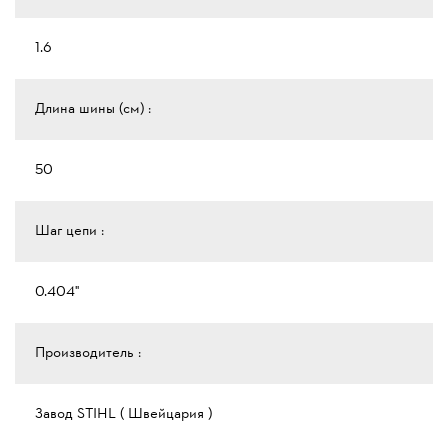
1.6
Длина шины (см) :
50
Шаг цепи :
0.404"
Производитель :
Завод STIHL ( Швейцария )