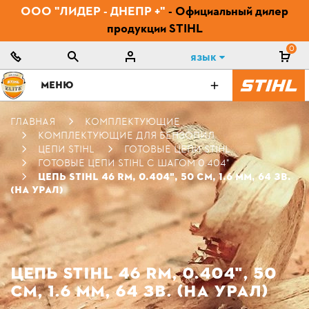
ООО "ЛИДЕР - ДНЕПР +"
- Официальный дилер
продукции STIHL
0
Язык
МЕНЮ
ГЛАВНАЯ
КОМПЛЕКТУЮЩИЕ
КОМПЛЕКТУЮЩИЕ ДЛЯ БЕНЗОПИЛ
ЦЕПИ STIHL
ГОТОВЫЕ ЦЕПИ STIHL
ГОТОВЫЕ ЦЕПИ STIHL С ШАГОМ 0.404"
ЦЕПЬ STIHL 46 RM, 0.404", 50 СМ, 1.6 ММ, 64 ЗВ.
(НА УРАЛ)
ЦЕПЬ STIHL 46 RM, 0.404", 50
СМ, 1.6 ММ, 64 ЗВ. (НА УРАЛ)