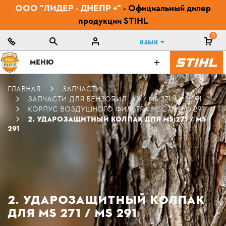
ООО "ЛИДЕР - ДНЕПР +"
- Официальный дилер
продукции STIHL
0
Язык
МЕНЮ
ГЛАВНАЯ
ЗАПЧАСТИ
ЗАПЧАСТИ ДЛЯ БЕНЗОПИЛ
MS 271 / MS 291
КОРПУС ВОЗДУШНОГО ФИЛЬТРА MS 271 / MS 291
2. УДАРОЗАЩИТНЫЙ КОЛПАК ДЛЯ MS 271 / MS
291
2. УДАРОЗАЩИТНЫЙ КОЛПАК
ДЛЯ MS 271 / MS 291