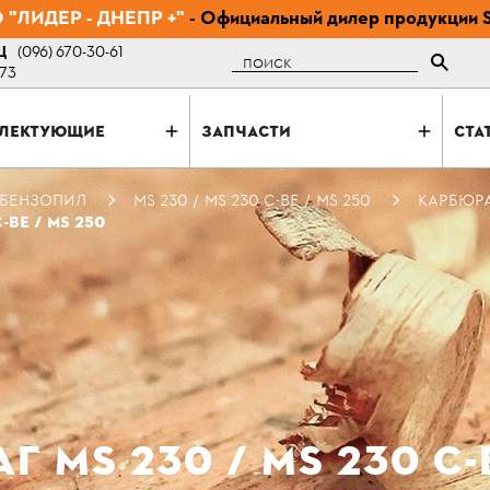
"ЛИДЕР - ДНЕПР +"
- Официальный дилер продукции 
Ц
(096) 670-30-61
Поиск
-73
ЛЕКТУЮЩИЕ
ЗАПЧАСТИ
СТА
 БЕНЗОПИЛ
MS 230 / MS 230 C-BE / MS 250
КАРБЮРАТ
-ВЕ / MS 250
 MS 230 / MS 230 С-В