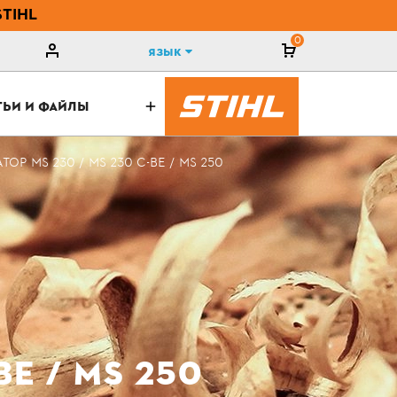
STIHL
0
Язык
ТЬИ И ФАЙЛЫ
ОР MS 230 / MS 230 C-BE / MS 250
Е / MS 250