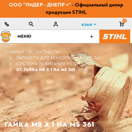
ООО "ЛИДЕР - ДНЕПР +"
- Официальный дилер
продукции STIHL
0
Язык
МЕНЮ
ГЛАВНАЯ
ЗАПЧАСТИ
ЗАПЧАСТИ ДЛЯ БЕНЗОПИЛ
MS 361
СИСТЕМА ЗАЖИГАНИЯ MS 361
07. ГАЙКА М8 Х 1 НА MS 361
ГАЙКА М8 Х 1 НА MS 361