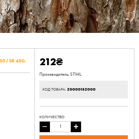
212₴
30 / SR 450
.
Производитель:
STIHL
Z000018Z000
КОД ТОВАРА:
КОЛИЧЕСТВО