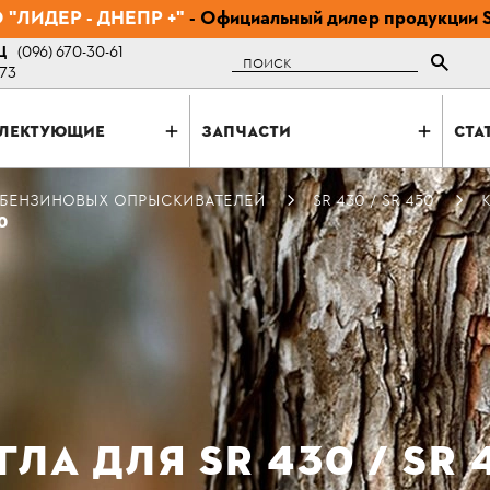
"ЛИДЕР - ДНЕПР +"
- Официальный дилер продукции 
Ц
(096) 670-30-61
Поиск
-73
ЛЕКТУЮЩИЕ
ЗАПЧАСТИ
СТА
 БЕНЗИНОВЫХ ОПРЫСКИВАТЕЛЕЙ
SR 430 / SR 450
0
ГЛА ДЛЯ SR 430 / SR 