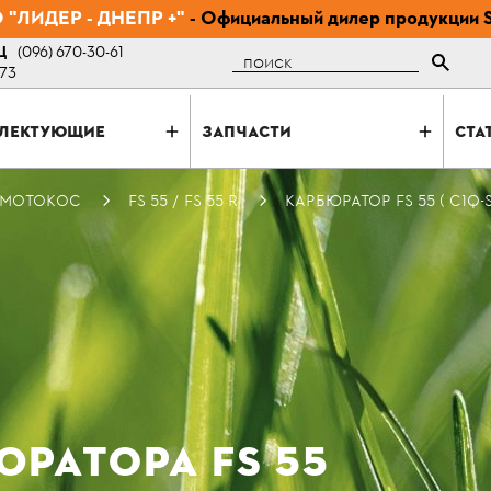
"ЛИДЕР - ДНЕПР +"
- Официальный дилер продукции 
Ц
(096) 670-30-61
Поиск
-73
ЛЕКТУЮЩИЕ
ЗАПЧАСТИ
СТА
 МОТОКОС
FS 55 / FS 55 R
КАРБЮРАТОР FS 55 ( C1Q-S
РАТОРА FS 55