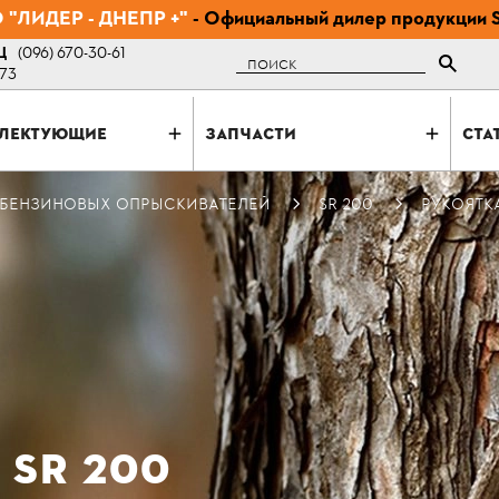
"ЛИДЕР - ДНЕПР +"
- Официальный дилер продукции 
Ц
(096) 670-30-61
Поиск
-73
ЛЕКТУЮЩИЕ
ЗАПЧАСТИ
СТА
 БЕНЗИНОВЫХ ОПРЫСКИВАТЕЛЕЙ
SR 200
РУКОЯТКА
 SR 200