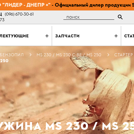
"ЛИДЕР - ДНЕПР +"
- Официальный дилер продукции 
Ц
(096) 670-30-61
Поиск
-73
ЛЕКТУЮЩИЕ
ЗАПЧАСТИ
СТА
 БЕНЗОПИЛ
MS 230 / MS 230 C-BE / MS 250
СТАРТЕР 
 250
ЖИНА MS 230 / MS 2