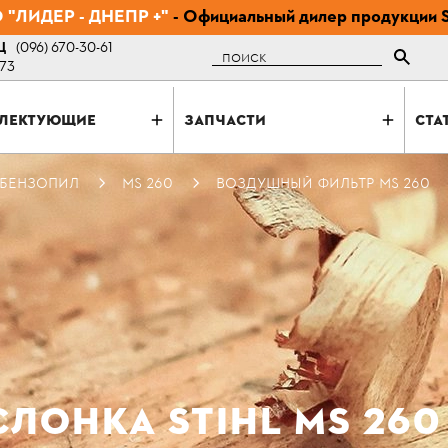
"ЛИДЕР - ДНЕПР +"
- Официальный дилер продукции 
Ц
(096) 670-30-61
Поиск
-73
ЛЕКТУЮЩИЕ
ЗАПЧАСТИ
СТА
 БЕНЗОПИЛ
MS 260
ВОЗДУШНЫЙ ФИЛЬТР MS 260
ЛОНКА STIHL MS 260