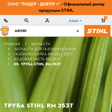
ООО "ЛИДЕР - ДНЕПР +"
- Официальный дилер
продукции STIHL
0
Язык
МЕНЮ
ГЛАВНАЯ
ЗАПЧАСТИ
ЗАПЧАСТИ ДЛЯ ГАЗОНОКОСИЛОК
ГАЗОНОКОСИЛКА RM 253 / 253 T
ХОДОВАЯ ЧАСТЬ RM 253T
05. ТРУБА STIHL RM 253Т
ТРУБА STIHL RM 253Т