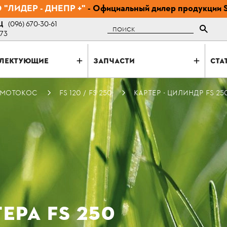
"ЛИДЕР - ДНЕПР +"
- Официальный дилер продукции 
Ц
(096) 670-30-61
Поиск
-73
ЛЕКТУЮЩИЕ
ЗАПЧАСТИ
СТА
 МОТОКОС
FS 120 / FS 250
КАРТЕР - ЦИЛИНДР FS 25
ЕРА FS 250