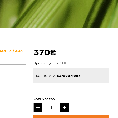
370₴
448 ТХ / 448
Производитель:
STIHL
63750071007
КОД ТОВАРА:
КОЛИЧЕСТВО