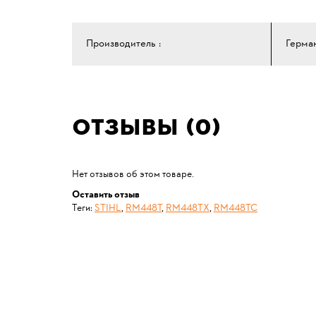
Производитель :
Герма
Отзывы (0)
Нет отзывов об этом товаре.
Оставить отзыв
Теги:
STIHL
,
RM448T
,
RM448TХ
,
RM448TC