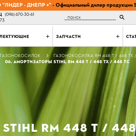
"ЛИДЕР - ДНЕПР +"
- Официальный дилер продукции 
Ц
(096) 670-30-61
Поиск
-73
ЛЕКТУЮЩИЕ
ЗАПЧАСТИ
СТА
 ГАЗОНОКОСИЛОК
ГАЗОНОКОСИЛКА RM 448 Т / 448 ТХ /
06. АМОРТИЗАТОРЫ STIHL RM 448 Т / 448 ТХ / 448 ТС
TIHL RM 448 Т / 448 