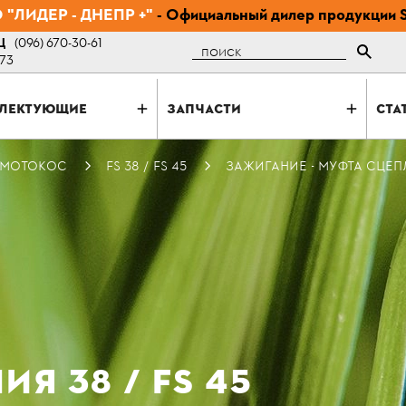
"ЛИДЕР - ДНЕПР +"
- Официальный дилер продукции 
Ц
(096) 670-30-61
Поиск
-73
ЛЕКТУЮЩИЕ
ЗАПЧАСТИ
СТА
 МОТОКОС
FS 38 / FS 45
ЗАЖИГАНИЕ - МУФТА СЦЕПЛЕ
Я 38 / FS 45