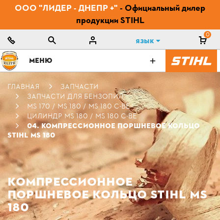
ООО "ЛИДЕР - ДНЕПР +"
- Официальный дилер
продукции STIHL
0
Язык
МЕНЮ
ГЛАВНАЯ
ЗАПЧАСТИ
ЗАПЧАСТИ ДЛЯ БЕНЗОПИЛ
MS 170 / MS 180 / MS 180 C-BE
ЦИЛИНДР MS 180 / MS 180 C-BE
04. КОМПРЕССИОННОЕ ПОРШНЕВОЕ КОЛЬЦО
STIHL MS 180
КОМПРЕССИОННОЕ
ПОРШНЕВОЕ КОЛЬЦО STIHL MS
180