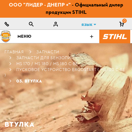
ООО "ЛИДЕР - ДНЕПР +"
- Официальный дилер
продукции STIHL
0
Язык
МЕНЮ
ГЛАВНАЯ
ЗАПЧАСТИ
ЗАПЧАСТИ ДЛЯ БЕНЗОПИЛ
MS 170 / MS 180 / MS 180 C-BE
ПУСКОВОЕ УСТРОЙСТВО ERGOSTART ( MS 180 C-BE
)
03. ВТУЛКА
ВТУЛКА