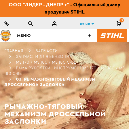
ООО "ЛИДЕР - ДНЕПР +"
- Официальный дилер
продукции STIHL
0
Язык
МЕНЮ
ГЛАВНАЯ
ЗАПЧАСТИ
ЗАПЧАСТИ ДЛЯ БЕНЗОПИЛ
MS 170 / MS 180 / MS 180 C-BE
РАМА РУКОЯТКИ - ИНСТРУМЕНТ MS 170 / MS 180 / MS
180 C-BE
03. РЫЧАЖНО-ТЯГОВЫЙ МЕХАНИЗМ
ДРОССЕЛЬНОЙ ЗАСЛОНКИ
РЫЧАЖНО-ТЯГОВЫЙ
МЕХАНИЗМ ДРОССЕЛЬНОЙ
ЗАСЛОНКИ