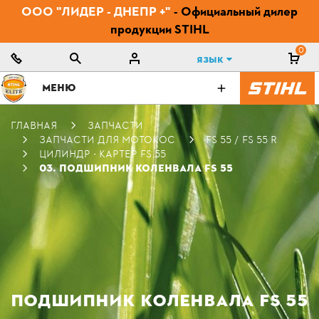
ООО "ЛИДЕР - ДНЕПР +"
- Официальный дилер
продукции STIHL
0
Язык
МЕНЮ
ГЛАВНАЯ
ЗАПЧАСТИ
ЗАПЧАСТИ ДЛЯ МОТОКОС
FS 55 / FS 55 R
ЦИЛИНДР - КАРТЕР FS 55
03. ПОДШИПНИК КОЛЕНВАЛА FS 55
ПОДШИПНИК КОЛЕНВАЛА FS 55