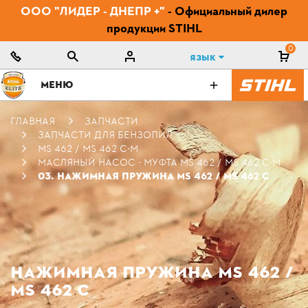
ООО "ЛИДЕР - ДНЕПР +"
- Официальный дилер
продукции STIHL
0
Язык
МЕНЮ
ГЛАВНАЯ
ЗАПЧАСТИ
ЗАПЧАСТИ ДЛЯ БЕНЗОПИЛ
MS 462 / MS 462 C-M
МАСЛЯНЫЙ НАСОС - МУФТА MS 462 / MS 462 C-М
03. НАЖИМНАЯ ПРУЖИНА MS 462 / MS 462 C
НАЖИМНАЯ ПРУЖИНА MS 462 /
MS 462 C