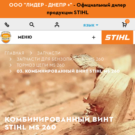
ООО "ЛИДЕР - ДНЕПР +"
- Официальный дилер
продукции STIHL
0
Язык
МЕНЮ
ГЛАВНАЯ
ЗАПЧАСТИ
ЗАПЧАСТИ ДЛЯ БЕНЗОПИЛ
MS 260
ТОРМОЗ ЦЕПИ MS 260
03. КОМБИНИРОВАННЫЙ ВИНТ STIHL MS 260
КОМБИНИРОВАННЫЙ ВИНТ
STIHL MS 260