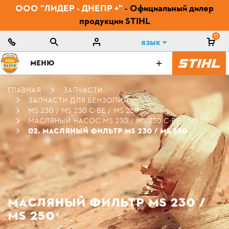
ООО "ЛИДЕР - ДНЕПР +"
- Официальный дилер
продукции STIHL
0
Язык
МЕНЮ
ГЛАВНАЯ
ЗАПЧАСТИ
ЗАПЧАСТИ ДЛЯ БЕНЗОПИЛ
MS 230 / MS 230 C-BE / MS 250
МАСЛЯНЫЙ НАСОС MS 230 / MS 230 C-BE / MS 250
02. МАСЛЯНЫЙ ФИЛЬТР MS 230 / MS 250
МАСЛЯНЫЙ ФИЛЬТР MS 230 /
MS 250