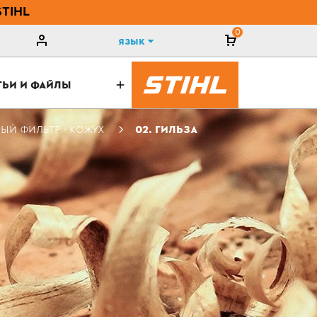
STIHL
0
Язык
ТЬИ И ФАЙЛЫ
ЫЙ ФИЛЬТР - КОЖУХ
02. ГИЛЬЗА