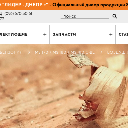
"ЛИДЕР - ДНЕПР +"
- Официальный дилер продукции 
Ц
(096) 670-30-61
Поиск
-73
ЛЕКТУЮЩИЕ
ЗАПЧАСТИ
СТА
 БЕНЗОПИЛ
MS 170 / MS 180 / MS 180 C-BE
ВОЗДУШН