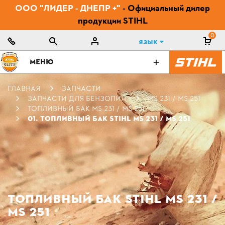
ООО "ЛИДЕР - ДНЕПР +"
- Официальный дилер
продукции STIHL
0
Язык
МЕНЮ
ГЛАВНАЯ
ЗАПЧАСТИ
ЗАПЧАСТИ ДЛЯ БЕНЗОПИЛ
MS 231 / MS 251
ТОПЛИВНЫЙ БАК MS 231 / MS 251
01. ТОПЛИВНЫЙ БАК STIHL MS 231 / MS 251
ТОПЛИВНЫЙ БАК STIHL MS 231 /
MS 251