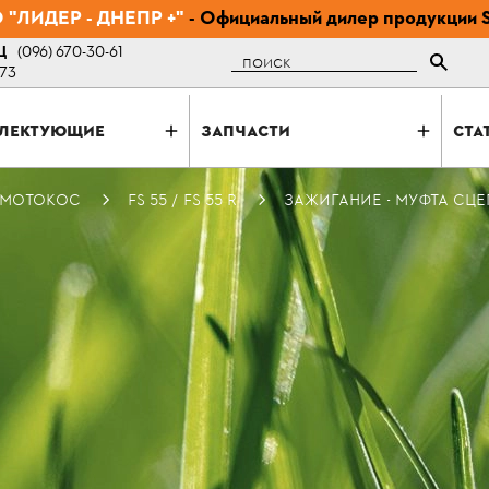
"ЛИДЕР - ДНЕПР +"
- Официальный дилер продукции 
Ц
(096) 670-30-61
Поиск
-73
ЛЕКТУЮЩИЕ
ЗАПЧАСТИ
СТА
 МОТОКОС
FS 55 / FS 55 R
ЗАЖИГАНИЕ - МУФТА СЦЕ