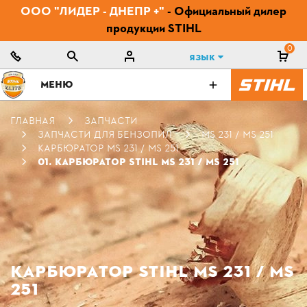
ООО "ЛИДЕР - ДНЕПР +"
- Официальный дилер
продукции STIHL
0
Язык
МЕНЮ
ГЛАВНАЯ
ЗАПЧАСТИ
ЗАПЧАСТИ ДЛЯ БЕНЗОПИЛ
MS 231 / MS 251
КАРБЮРАТОР MS 231 / MS 251
01. КАРБЮРАТОР STIHL MS 231 / MS 251
КАРБЮРАТОР STIHL MS 231 / MS
251